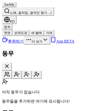
Juchify
노래, 음악집, 음악인 찾기...
/
KO
접속
첫면
순위도표
새 발매
가게
후원하기
App BETA
더 보기
동무
아직 동무가 없습니다
동무들을 추가하면 여기에 표시됩니다!