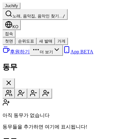
Juchify
노래, 음악집, 음악인 찾기...
/
KO
접속
첫면
순위도표
새 발매
가게
후원하기
App BETA
더 보기
동무
아직 동무가 없습니다
동무들을 추가하면 여기에 표시됩니다!