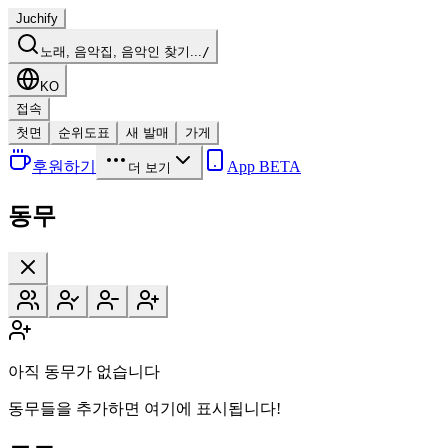
Juchify
노래, 음악집, 음악인 찾기...
/
KO
접속
첫면
순위도표
새 발매
가게
후원하기
App BETA
더 보기
동무
아직 동무가 없습니다
동무들을 추가하면 여기에 표시됩니다!