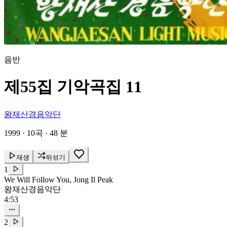
음반
제55집 기악곡집 11
왕재산경음악단
1999
·
10곡
·
48 분
재생
뒤섞기
1
We Will Follow You, Jong Il Peak
왕재산경음악단
4:53
2