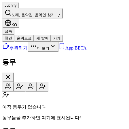
Juchify
노래, 음악집, 음악인 찾기...
/
KO
접속
첫면
순위도표
새 발매
가게
후원하기
App BETA
더 보기
동무
아직 동무가 없습니다
동무들을 추가하면 여기에 표시됩니다!