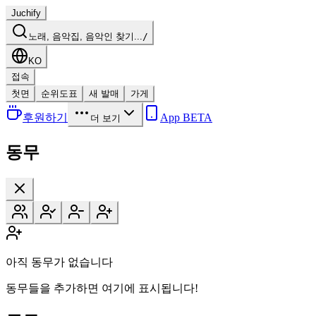
Juchify
노래, 음악집, 음악인 찾기...
/
KO
접속
첫면
순위도표
새 발매
가게
후원하기
App BETA
더 보기
동무
아직 동무가 없습니다
동무들을 추가하면 여기에 표시됩니다!