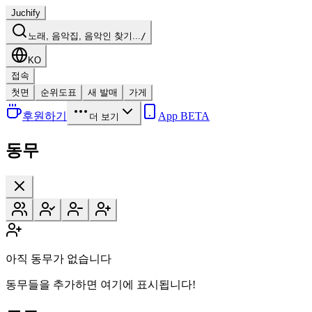
Juchify
노래, 음악집, 음악인 찾기...
/
KO
접속
첫면
순위도표
새 발매
가게
후원하기
App BETA
더 보기
동무
아직 동무가 없습니다
동무들을 추가하면 여기에 표시됩니다!