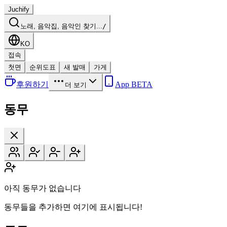
Juchify
노래, 음악집, 음악인 찾기...
/
KO
접속
첫면
순위도표
새 발매
가게
후원하기
App BETA
더 보기
동무
아직 동무가 없습니다
동무들을 추가하면 여기에 표시됩니다!