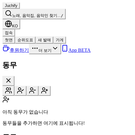
Juchify
노래, 음악집, 음악인 찾기...
/
KO
접속
첫면
순위도표
새 발매
가게
후원하기
App BETA
더 보기
동무
아직 동무가 없습니다
동무들을 추가하면 여기에 표시됩니다!