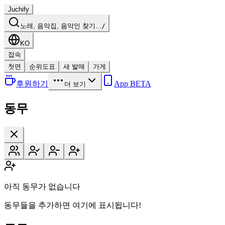
Juchify
노래, 음악집, 음악인 찾기...
/
KO
접속
첫면
순위도표
새 발매
가게
후원하기
App BETA
더 보기
동무
아직 동무가 없습니다
동무들을 추가하면 여기에 표시됩니다!