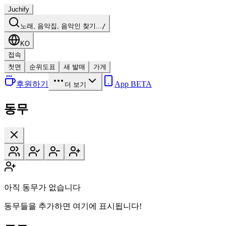
Juchify
노래, 음악집, 음악인 찾기...
/
KO
접속
첫면
순위도표
새 발매
가게
후원하기
App BETA
더 보기
동무
아직 동무가 없습니다
동무들을 추가하면 여기에 표시됩니다!