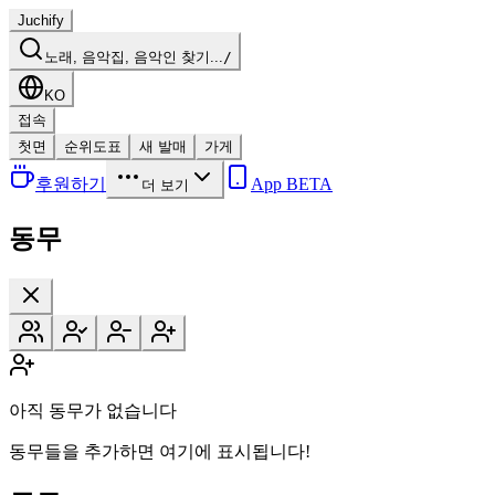
Juchify
노래, 음악집, 음악인 찾기...
/
KO
접속
첫면
순위도표
새 발매
가게
후원하기
App BETA
더 보기
동무
아직 동무가 없습니다
동무들을 추가하면 여기에 표시됩니다!