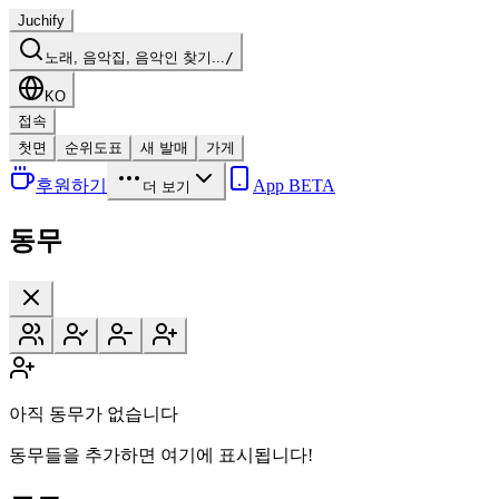
Juchify
노래, 음악집, 음악인 찾기...
/
KO
접속
첫면
순위도표
새 발매
가게
후원하기
App BETA
더 보기
동무
아직 동무가 없습니다
동무들을 추가하면 여기에 표시됩니다!