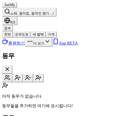
Juchify
노래, 음악집, 음악인 찾기...
/
KO
접속
첫면
순위도표
새 발매
가게
후원하기
App BETA
더 보기
동무
아직 동무가 없습니다
동무들을 추가하면 여기에 표시됩니다!