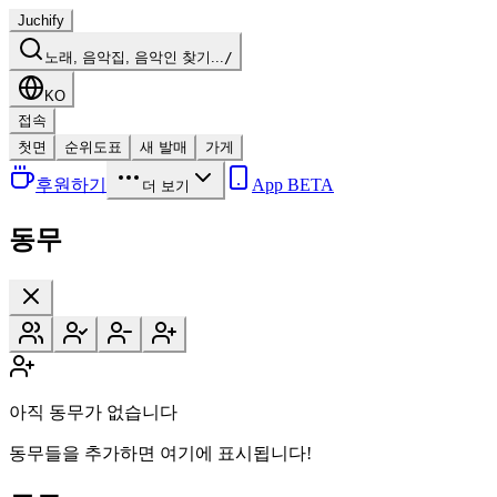
Juchify
노래, 음악집, 음악인 찾기...
/
KO
접속
첫면
순위도표
새 발매
가게
후원하기
App BETA
더 보기
동무
아직 동무가 없습니다
동무들을 추가하면 여기에 표시됩니다!