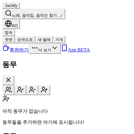
Juchify
노래, 음악집, 음악인 찾기...
/
KO
접속
첫면
순위도표
새 발매
가게
후원하기
App BETA
더 보기
동무
아직 동무가 없습니다
동무들을 추가하면 여기에 표시됩니다!