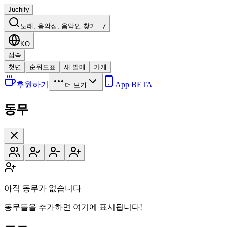
Juchify
노래, 음악집, 음악인 찾기...
/
KO
접속
첫면
순위도표
새 발매
가게
후원하기
App BETA
더 보기
동무
아직 동무가 없습니다
동무들을 추가하면 여기에 표시됩니다!