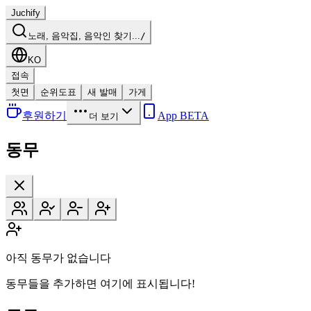
Juchify
노래, 음악집, 음악인 찾기...
/
KO
접속
첫면
순위도표
새 발매
가게
후원하기
App BETA
더 보기
동무
아직 동무가 없습니다
동무들을 추가하면 여기에 표시됩니다!