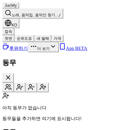
Juchify
노래, 음악집, 음악인 찾기...
/
KO
접속
첫면
순위도표
새 발매
가게
후원하기
App BETA
더 보기
동무
아직 동무가 없습니다
동무들을 추가하면 여기에 표시됩니다!