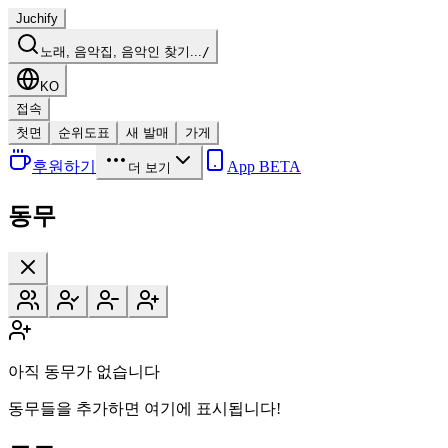
Juchify
노래, 음악집, 음악인 찾기...
/
KO
접속
첫면
순위도표
새 발매
가게
후원하기
App BETA
더 보기
동무
아직 동무가 없습니다
동무들을 추가하면 여기에 표시됩니다!