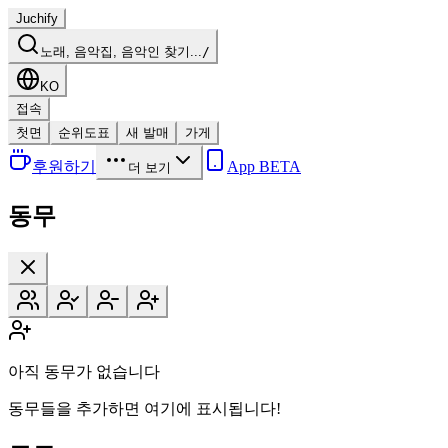
Juchify
노래, 음악집, 음악인 찾기...
/
KO
접속
첫면
순위도표
새 발매
가게
후원하기
App BETA
더 보기
동무
아직 동무가 없습니다
동무들을 추가하면 여기에 표시됩니다!