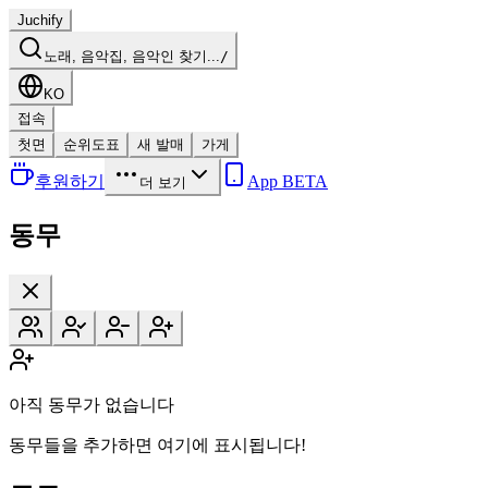
Juchify
노래, 음악집, 음악인 찾기...
/
KO
접속
첫면
순위도표
새 발매
가게
후원하기
App BETA
더 보기
동무
아직 동무가 없습니다
동무들을 추가하면 여기에 표시됩니다!