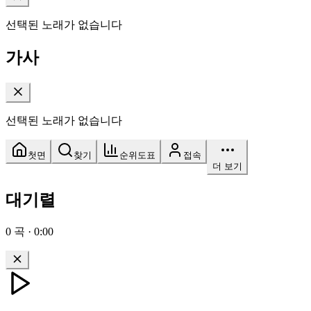
선택된 노래가 없습니다
가사
선택된 노래가 없습니다
첫면
찾기
순위도표
접속
더 보기
대기렬
0
곡
·
0:00