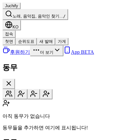
Juchify
노래, 음악집, 음악인 찾기...
/
KO
접속
첫면
순위도표
새 발매
가게
후원하기
App BETA
더 보기
동무
아직 동무가 없습니다
동무들을 추가하면 여기에 표시됩니다!