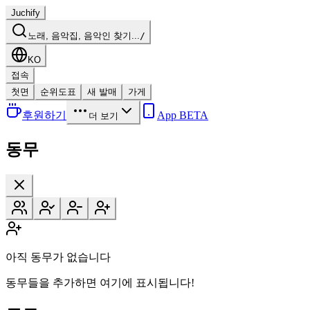
Juchify
노래, 음악집, 음악인 찾기...
/
KO
접속
첫면
순위도표
새 발매
가게
후원하기
App BETA
더 보기
동무
아직 동무가 없습니다
동무들을 추가하면 여기에 표시됩니다!