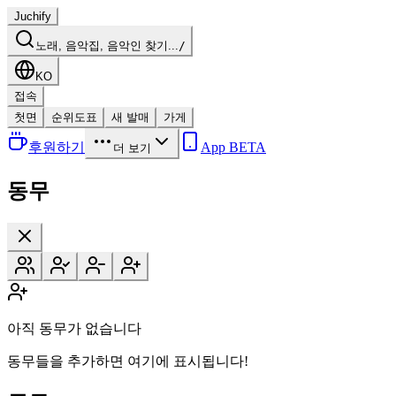
Juchify
노래, 음악집, 음악인 찾기...
/
KO
접속
첫면
순위도표
새 발매
가게
후원하기
App BETA
더 보기
동무
아직 동무가 없습니다
동무들을 추가하면 여기에 표시됩니다!