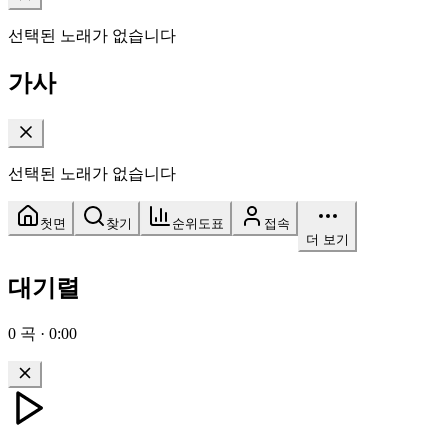
선택된 노래가 없습니다
가사
선택된 노래가 없습니다
첫면
찾기
순위도표
접속
더 보기
대기렬
0
곡
·
0:00