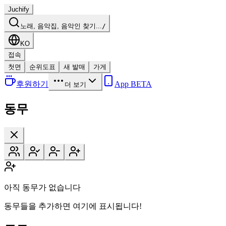
Juchify
노래, 음악집, 음악인 찾기...
/
KO
접속
첫면
순위도표
새 발매
가게
후원하기
App BETA
더 보기
동무
아직 동무가 없습니다
동무들을 추가하면 여기에 표시됩니다!