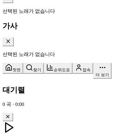
선택된 노래가 없습니다
가사
선택된 노래가 없습니다
첫면
찾기
순위도표
접속
더 보기
대기렬
0
곡
·
0:00