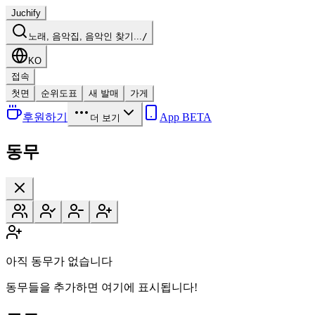
Juchify
노래, 음악집, 음악인 찾기...
/
KO
접속
첫면
순위도표
새 발매
가게
후원하기
App BETA
더 보기
동무
아직 동무가 없습니다
동무들을 추가하면 여기에 표시됩니다!