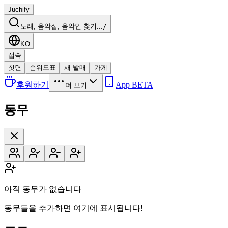
Juchify
노래, 음악집, 음악인 찾기...
/
KO
접속
첫면
순위도표
새 발매
가게
후원하기
App BETA
더 보기
동무
아직 동무가 없습니다
동무들을 추가하면 여기에 표시됩니다!