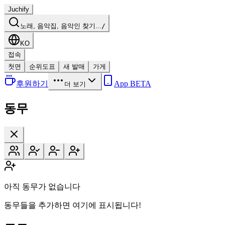
Juchify
노래, 음악집, 음악인 찾기...
/
KO
접속
첫면
순위도표
새 발매
가게
후원하기
App BETA
더 보기
동무
아직 동무가 없습니다
동무들을 추가하면 여기에 표시됩니다!