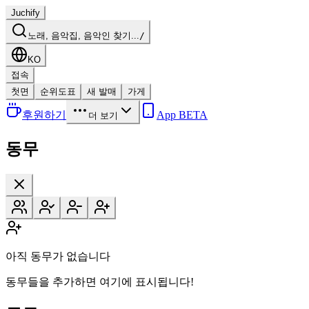
Juchify
노래, 음악집, 음악인 찾기...
/
KO
접속
첫면
순위도표
새 발매
가게
후원하기
App BETA
더 보기
동무
아직 동무가 없습니다
동무들을 추가하면 여기에 표시됩니다!