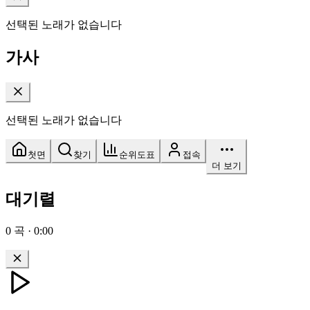
선택된 노래가 없습니다
가사
선택된 노래가 없습니다
첫면
찾기
순위도표
접속
더 보기
대기렬
0
곡
·
0:00