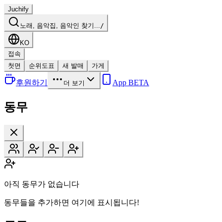
Juchify
노래, 음악집, 음악인 찾기...
/
KO
접속
첫면
순위도표
새 발매
가게
후원하기
App BETA
더 보기
동무
아직 동무가 없습니다
동무들을 추가하면 여기에 표시됩니다!