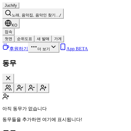
Juchify
노래, 음악집, 음악인 찾기...
/
KO
접속
첫면
순위도표
새 발매
가게
후원하기
App BETA
더 보기
동무
아직 동무가 없습니다
동무들을 추가하면 여기에 표시됩니다!