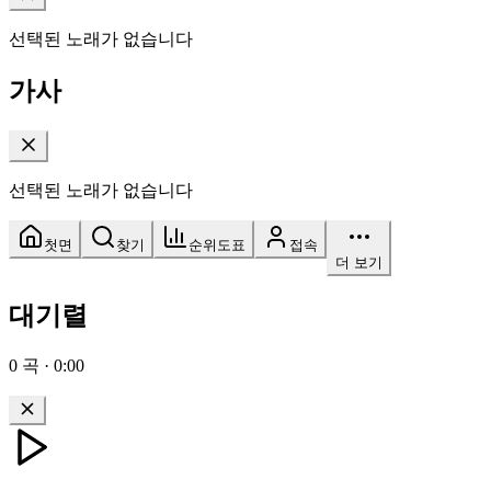
선택된 노래가 없습니다
가사
선택된 노래가 없습니다
첫면
찾기
순위도표
접속
더 보기
대기렬
0
곡
·
0:00