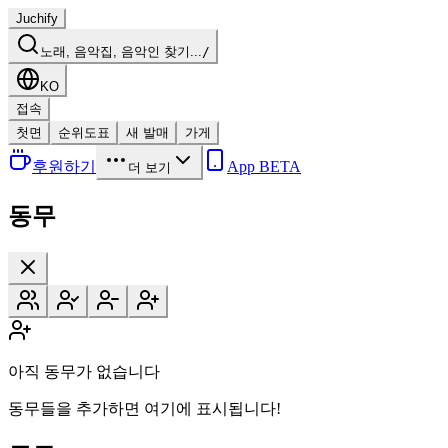
Juchify
노래, 음악집, 음악인 찾기...
/
KO
접속
첫면
순위도표
새 발매
가게
후원하기
App BETA
더 보기
동무
아직 동무가 없습니다
동무들을 추가하면 여기에 표시됩니다!