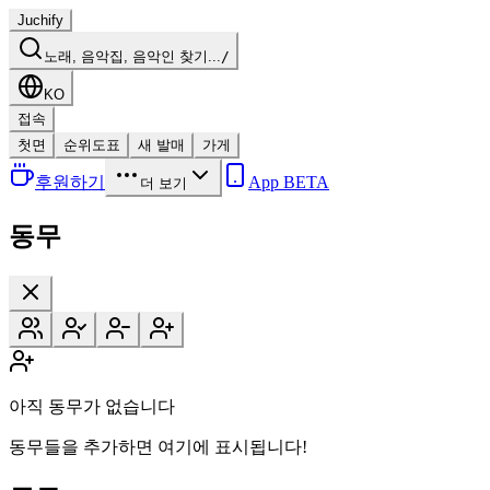
Juchify
노래, 음악집, 음악인 찾기...
/
KO
접속
첫면
순위도표
새 발매
가게
후원하기
App BETA
더 보기
동무
아직 동무가 없습니다
동무들을 추가하면 여기에 표시됩니다!