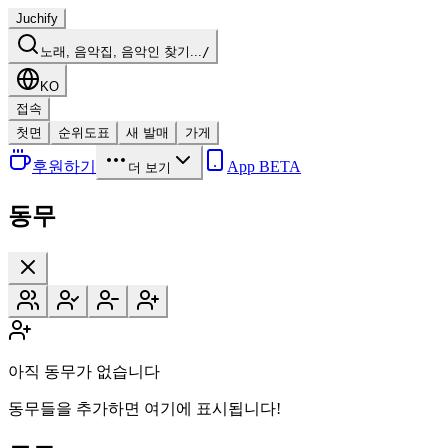
Juchify
노래, 음악집, 음악인 찾기...
/
KO
접속
첫면
순위도표
새 발매
가게
후원하기
App BETA
더 보기
동무
아직 동무가 없습니다
동무들을 추가하면 여기에 표시됩니다!