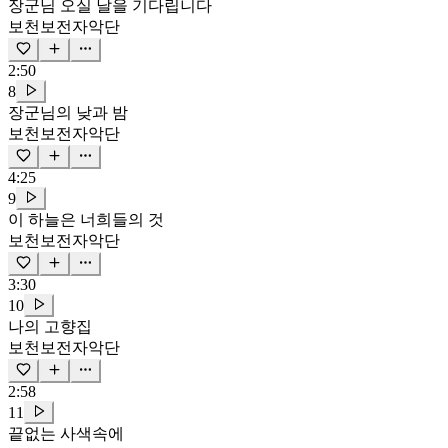
장군님 오실 날을 기다립니다
보천보전자악단
2:50
8
장군님의 낮과 밤
보천보전자악단
4:25
9
이 하늘은 너희들의 것
보천보전자악단
3:30
10
나의 고향집
보천보전자악단
2:58
11
끝없는 사색속에