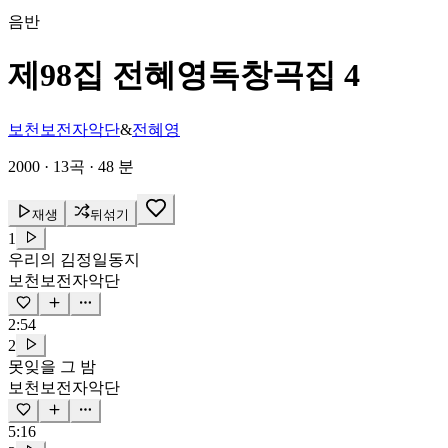
음반
제98집 전혜영독창곡집 4
보천보전자악단
&
전혜영
2000
·
13곡
·
48 분
재생
뒤섞기
1
우리의
김정일
동지
보천보전자악단
2:54
2
못잊을 그 밤
보천보전자악단
5:16