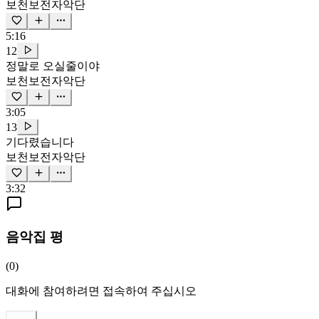
보천보전자악단
5:16
12
정말로 오실줄이야
보천보전자악단
3:05
13
기다렸습니다
보천보전자악단
3:32
음악집 평
(
0
)
대화에 참여하려면 접속하여 주십시오