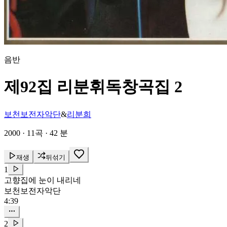
음반
제92집 리분휘독창곡집 2
보천보전자악단
&
리분희
2000
·
11곡
·
42 분
재생
뒤섞기
1
고향집에 눈이 내리네
보천보전자악단
4:39
2