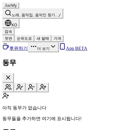
Juchify
노래, 음악집, 음악인 찾기...
/
KO
접속
첫면
순위도표
새 발매
가게
후원하기
App BETA
더 보기
동무
아직 동무가 없습니다
동무들을 추가하면 여기에 표시됩니다!