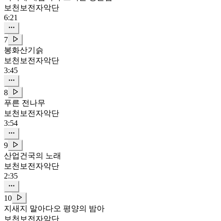
보천보전자악단
6:21
7
봉화산기슭
보천보전자악단
3:45
8
푸른 전나무
보천보전자악단
3:54
9
산업건국의 노래
보천보전자악단
2:35
10
지새지 말아다오 평양의 밤아
보천보전자악단