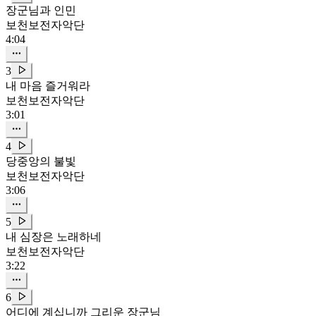
장군님과 인민
보천보전자악단
4:04
3
내 마음 즐거워라
보천보전자악단
3:01
4
당중앙의 불빛
보천보전자악단
3:06
5
내 심장은 노래하네
보천보전자악단
3:22
6
어디에 계십니까 그리운 장군님