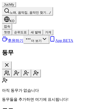
Juchify
노래, 음악집, 음악인 찾기...
/
KO
접속
첫면
순위도표
새 발매
가게
후원하기
App BETA
더 보기
동무
아직 동무가 없습니다
동무들을 추가하면 여기에 표시됩니다!