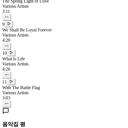
The Spring Light of Love
Various Artists
3:11
9
We Shall Be Loyal Forever
Various Artists
4:20
10
What Is Life
Various Artists
4:26
11
With The Battle Flag
Various Artists
3:03
음악집 평