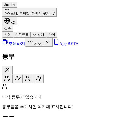
Juchify
노래, 음악집, 음악인 찾기...
/
KO
접속
첫면
순위도표
새 발매
가게
후원하기
App BETA
더 보기
동무
아직 동무가 없습니다
동무들을 추가하면 여기에 표시됩니다!