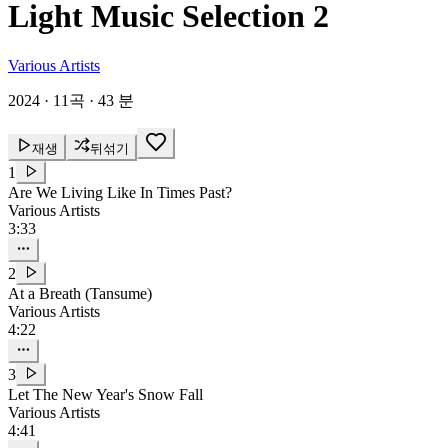
Light Music Selection 2
Various Artists
2024
·
11곡
·
43 분
재생
뒤섞기
1
Are We Living Like In Times Past?
Various Artists
3:33
2
At a Breath (Tansume)
Various Artists
4:22
3
Let The New Year's Snow Fall
Various Artists
4:41