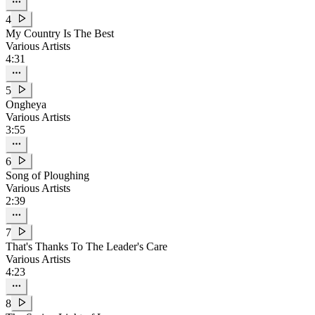
4
My Country Is The Best
Various Artists
4:31
5
Ongheya
Various Artists
3:55
6
Song of Ploughing
Various Artists
2:39
7
That's Thanks To The Leader's Care
Various Artists
4:23
8