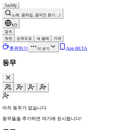
Juchify
노래, 음악집, 음악인 찾기...
/
KO
접속
첫면
순위도표
새 발매
가게
후원하기
App BETA
더 보기
동무
아직 동무가 없습니다
동무들을 추가하면 여기에 표시됩니다!