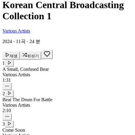
Korean Central Broadcasting
Collection 1
Various Artists
2024
·
11곡
·
24 분
재생
뒤섞기
1
A Small, Confused Bear
Various Artists
1:31
2
Beat The Drum For Battle
Various Artists
2:10
3
Come Soon