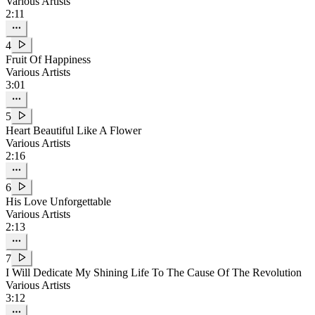
Various Artists
2:11
4
Fruit Of Happiness
Various Artists
3:01
5
Heart Beautiful Like A Flower
Various Artists
2:16
6
His Love Unforgettable
Various Artists
2:13
7
I Will Dedicate My Shining Life To The Cause Of The Revolution
Various Artists
3:12