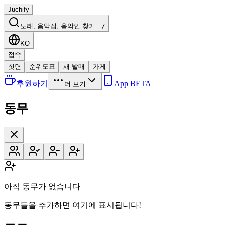
Juchify
노래, 음악집, 음악인 찾기...
/
KO
접속
첫면
순위도표
새 발매
가게
후원하기
App BETA
더 보기
동무
아직 동무가 없습니다
동무들을 추가하면 여기에 표시됩니다!