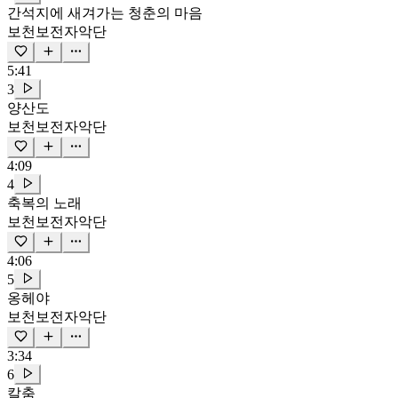
간석지에 새겨가는 청춘의 마음
보천보전자악단
5:41
3
양산도
보천보전자악단
4:09
4
축복의 노래
보천보전자악단
4:06
5
옹헤야
보천보전자악단
3:34
6
칼춤