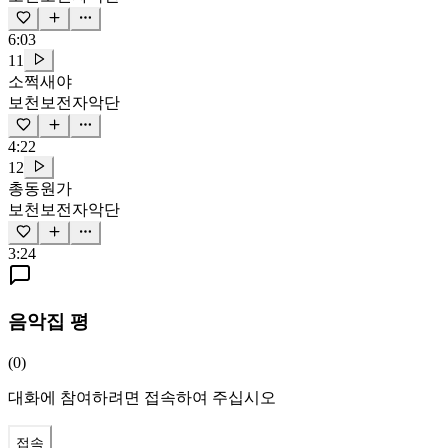
6:03
11
소쩍새야
보천보전자악단
4:22
12
총동원가
보천보전자악단
3:24
음악집 평
(
0
)
대화에 참여하려면 접속하여 주십시오
접속