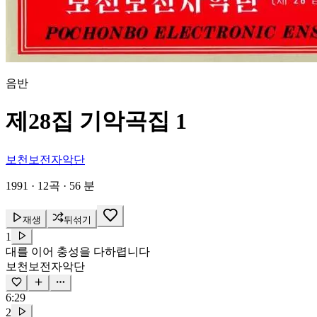
음반
제28집 기악곡집 1
보천보전자악단
1991
·
12곡
·
56 분
재생
뒤섞기
1
대를 이어 충성을 다하렵니다
보천보전자악단
6:29
2