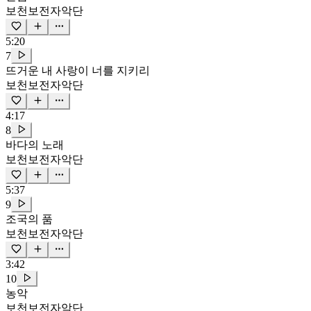
보천보전자악단
5:20
7
뜨거운 내 사랑이 너를 지키리
보천보전자악단
4:17
8
바다의 노래
보천보전자악단
5:37
9
조국의 품
보천보전자악단
3:42
10
농악
보천보전자악단